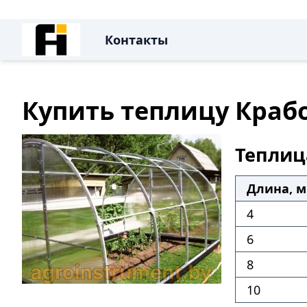
Контакты
Купить теплицу Краб
Теплиц
Длина, м
4
6
8
10