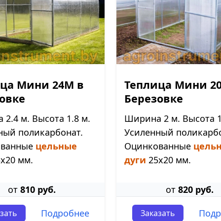
ца Мини 24М в
Теплица Мини 2
овке
Березовке
2.4 м. Высота 1.8 м.
Ширина 2 м. Высота 1
ный поликарбонат.
Усиленный поликарбо
ованные
цельные
Оцинкованные
цель
х20 мм.
дуги
25х20 мм.
от
810 руб.
от
820 руб.
Подробнее
Подр
зать
Заказать