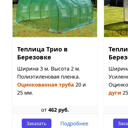
Теплица Трио в
Тепли
Березовке
Берез
Ширина 3 м. Высота 2 м.
Ширина 
Полиэтиленовая пленка.
Усилен
Оцинкованная труба
20 и
Оцинк
25 мм.
дуги
25
от
462 руб.
Подробнее
Заказать
Зака