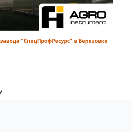
авода "СпецПрофРесурс" в Березовке
у