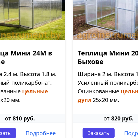
ца Мини 24М в
Теплица Мини 2
ве
Быхове
2.4 м. Высота 1.8 м.
Ширина 2 м. Высота 1
ный поликарбонат.
Усиленный поликарбо
ованные
цельные
Оцинкованные
цель
х20 мм.
дуги
25х20 мм.
от
810 руб.
от
820 руб.
Подробнее
Подр
зать
Заказать