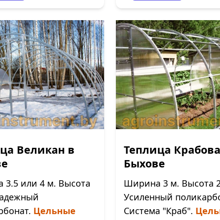
ца Великан в
Теплица Крабова
ве
Быхове
3.5 или 4 м. Высота
Ширина 3 м. Высота 2
 Надежный
Усиленный поликарбо
рбонат.
Цельные
Система "Краб".
Цель