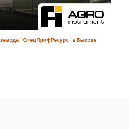
авода "СпецПрофРесурс" в Быхове