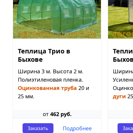
Теплица Трио в
Тепли
Быхове
Быхо
Ширина 3 м. Высота 2 м.
Ширина 
Полиэтиленовая пленка.
Усилен
Оцинкованная труба
20 и
Оцинк
25 мм.
дуги
25
от
462 руб.
Подробнее
Заказать
Зака