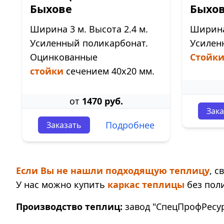
Быхове
Быхо
Ширина 3 м. Высота 2.4 м.
Ширина 
Усиленный поликарбонат.
Усилен
Оцинкованные
Стойк
стойки
сечением 40х20 мм.
от
1470 руб.
Зака
Подробнее
Заказать
Если Вы не нашли подходящую теплицу
, 
У нас можно купить
каркас теплицы
без пол
Производство теплиц:
завод "СпецПрофРесурс