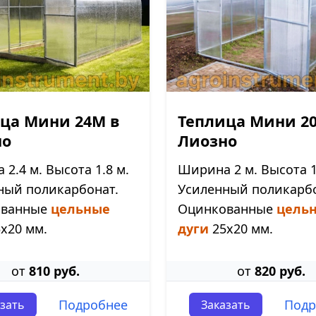
ца Мини 24М в
Теплица Мини 2
но
Лиозно
2.4 м. Высота 1.8 м.
Ширина 2 м. Высота 1
ный поликарбонат.
Усиленный поликарбо
ованные
цельные
Оцинкованные
цель
х20 мм.
дуги
25х20 мм.
от
810 руб.
от
820 руб.
Подробнее
Подр
зать
Заказать