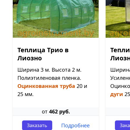
Теплица Трио в
Тепли
Лиозно
Лиоз
Ширина 3 м. Высота 2 м.
Ширина 
Полиэтиленовая пленка.
Усилен
Оцинкованная труба
20 и
Оцинк
25 мм.
дуги
25
от
462 руб.
Подробнее
Заказать
Зака