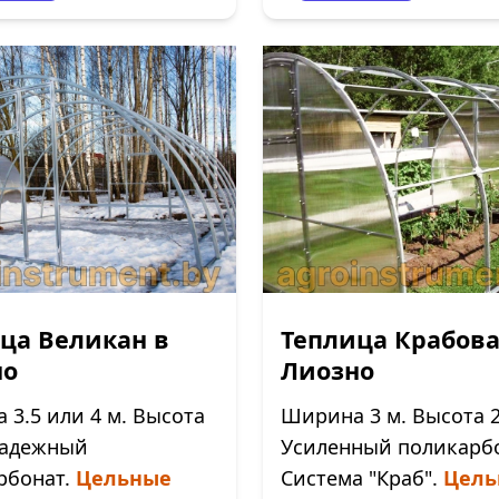
ца Великан в
Теплица Крабова
но
Лиозно
3.5 или 4 м. Высота
Ширина 3 м. Высота 2
 Надежный
Усиленный поликарбо
рбонат.
Цельные
Система "Краб".
Цель