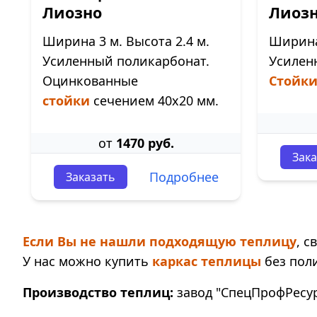
Лиозно
Лиоз
Ширина 3 м. Высота 2.4 м.
Ширина 
Усиленный поликарбонат.
Усилен
Оцинкованные
Стойк
стойки
сечением 40х20 мм.
от
1470 руб.
Зака
Подробнее
Заказать
Если Вы не нашли подходящую теплицу
, 
У нас можно купить
каркас теплицы
без пол
Производство теплиц:
завод "СпецПрофРесурс