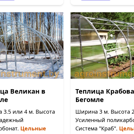
ца Великан в
Теплица Крабова
ле
Бегомле
3.5 или 4 м. Высота
Ширина 3 м. Высота 2
 Надежный
Усиленный поликарбо
рбонат.
Цельные
Система "Краб".
Цель