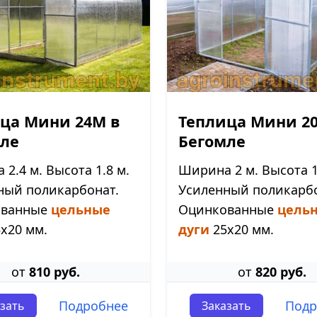
ца Мини 24М в
Теплица Мини 2
ле
Бегомле
2.4 м. Высота 1.8 м.
Ширина 2 м. Высота 1
ный поликарбонат.
Усиленный поликарбо
ованные
цельные
Оцинкованные
цель
х20 мм.
дуги
25х20 мм.
от
810 руб.
от
820 руб.
Подробнее
Подр
зать
Заказать