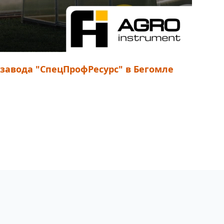
авода "СпецПрофРесурс" в Бегомле