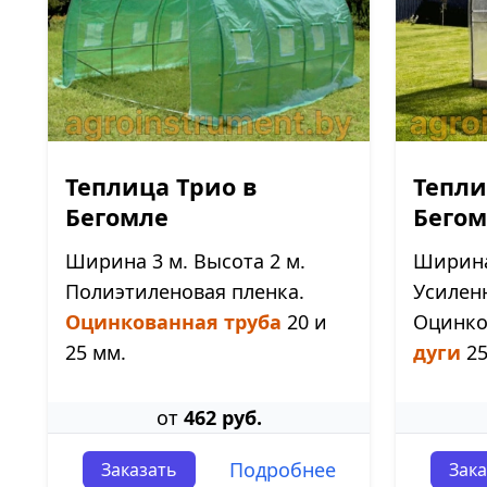
Теплица Трио в
Тепли
Бегомле
Бегом
Ширина 3 м. Высота 2 м.
Ширина 
Полиэтиленовая пленка.
Усилен
Оцинкованная труба
20 и
Оцинк
25 мм.
дуги
25
от
462 руб.
Подробнее
Заказать
Зака