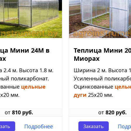
ца Мини 24М в
Теплица Мини 2
ах
Миорах
2.4 м. Высота 1.8 м.
Ширина 2 м. Высота 1
ный поликарбонат.
Усиленный поликарбо
ованные
цельные
Оцинкованные
цель
х20 мм.
дуги
25х20 мм.
от
810 руб.
от
820 руб.
Подробнее
Подр
зать
Заказать