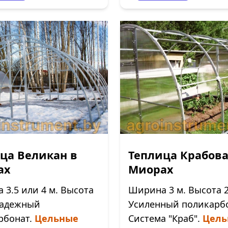
ца Великан в
Теплица Крабова
ах
Миорах
3.5 или 4 м. Высота
Ширина 3 м. Высота 2
 Надежный
Усиленный поликарбо
рбонат.
Цельные
Система "Краб".
Цель