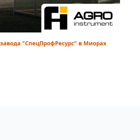
завода "СпецПрофРесурс" в Миорах