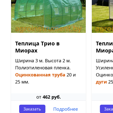
Теплица Трио в
Тепли
Миорах
Миор
Ширина 3 м. Высота 2 м.
Ширина 
Полиэтиленовая пленка.
Усилен
Оцинкованная труба
20 и
Оцинк
25 мм.
дуги
25
от
462 руб.
Подробнее
Заказать
Зака