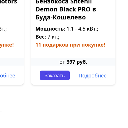
Motors
Бензокоса Shtenli
Demon Black PRO в
Буда-Кошелево
Вт.;
Мощность:
1.1 - 4.5 кВт.;
Вес:
7 кг.;
упке!
11 подарков при покупке!
от
397 руб.
обнее
Подробнее
Заказать
.