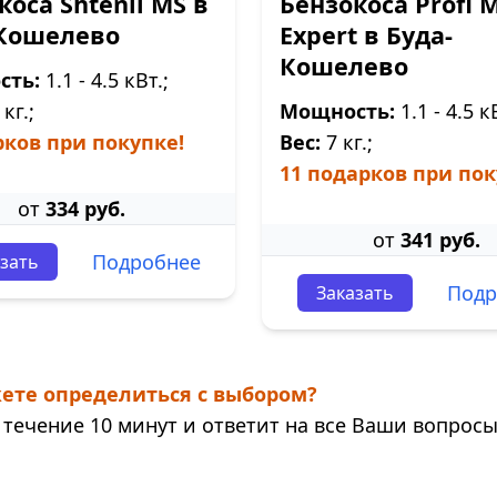
коса Shtenli MS в
Бензокоса Profi 
Кошелево
Expert в Буда-
Кошелево
сть:
1.1 - 4.5 кВт.;
кг.;
Мощность:
1.1 - 4.5 к
рков при покупке!
Вес:
7 кг.;
11 подарков при пок
от
334 руб.
от
341 руб.
Подробнее
зать
Подр
Заказать
ете определиться с выбором?
течение 10 минут и ответит на все Ваши вопросы