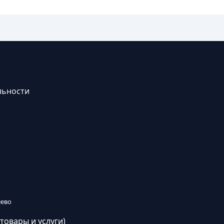
льности
лево
товары и услуги)