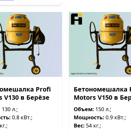
омешалка Profi
Бетономешалка P
s V130 в Берёзе
Motors V150 в Бе
:
130 л.;
Объем:
150 л.;
сть:
0.8 кВт.;
Мощность:
0.9 кВт.;
кг.;
Вес:
54 кг.;