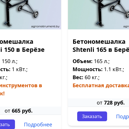
номешалка
Бетономешалка
i 150 в Берёзе
Shtenli 165 в Бер
:
150 л.;
Объем:
165 л.;
сть:
1 кВт.;
Мощность:
1.1 кВт.;
кг.;
Вес:
60 кг.;
инструментов в
Бесплатная доставка
к!
от
728 руб.
от
665 руб.
Подр
Заказать
Подробнее
зать