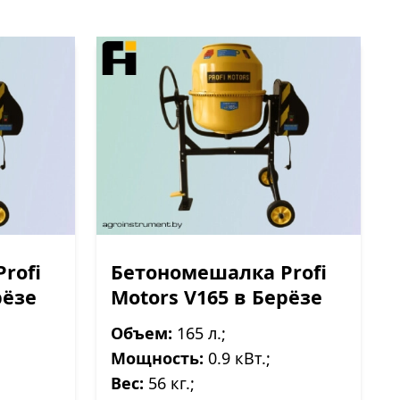
rofi
Бетономешалка Profi
рёзе
Motors V165 в Берёзе
Объем:
165 л.;
Мощность:
0.9 кВт.;
Вес:
56 кг.;