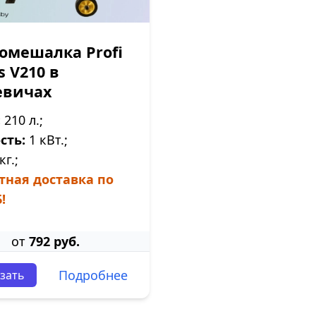
омешалка Profi
s V210 в
евичах
:
210 л.;
сть:
1 кВт.;
кг.;
тная доставка по
!
от
792 руб.
Подробнее
зать