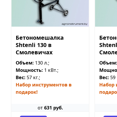
Бетономешалка
Бето
Shtenli 130 в
Shtenl
Смолевичах
Смол
Объем:
130 л.;
Объем
Мощность:
1 кВт.;
Мощно
Вес:
57 кг.;
Вес:
59 
Набор инструментов в
Набор 
подарок!
подаро
от
631 руб.