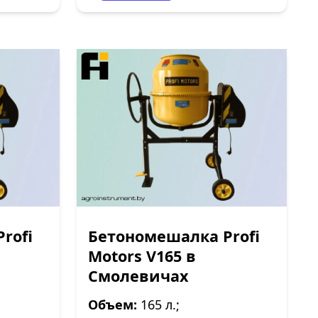
rofi
Бетономешалка Profi
Motors V165 в
Смолевичах
Объем:
165 л.;