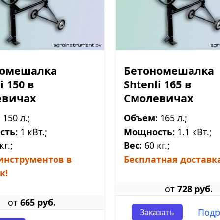
номешалка
Бетономешалка
i 150 в
Shtenli 165 в
евичах
Смолевичах
:
150 л.;
Объем:
165 л.;
сть:
1 кВт.;
Мощность:
1.1 кВт.;
кг.;
Вес:
60 кг.;
инструментов в
Бесплатная доставка
к!
от
728 руб.
от
665 руб.
Подр
Заказать