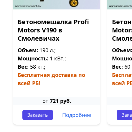
Бетономешалка Profi
Бетон
Motors V190 в
Motor
Смолевичах
Смол
Объем:
190 л.;
Объем
Мощность:
1 кВт.;
Мощно
Вес:
58 кг.;
Вес:
60 
Бесплатная доставка по
Беспла
всей РБ!
всей РБ
от
721 руб.
Подробнее
Заказать
Зака