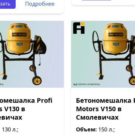
Подробнее
зать
омешалка Profi
Бетономешалка P
s V130 в
Motors V150 в
евичах
Смолевичах
:
130 л.;
Объем:
150 л.;