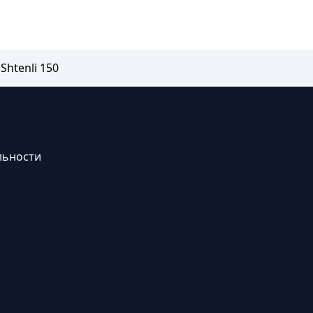
htenli 150
льности