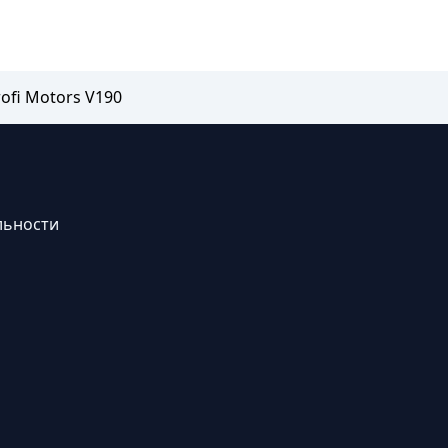
ofi Motors V190
льности