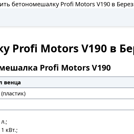
ить бетономешалку Profi Motors V190 в Бере
 Profi Motors V190 в Б
мешалка Profi Motors V190
л венца
(пластик)
л.;
1 кВт.;