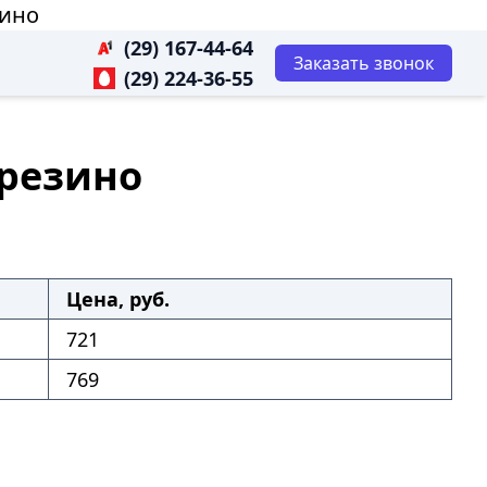
зино
(29) 167-44-64
Заказать звонок
(29) 224-36-55
ерезино
Цена, руб.
721
769