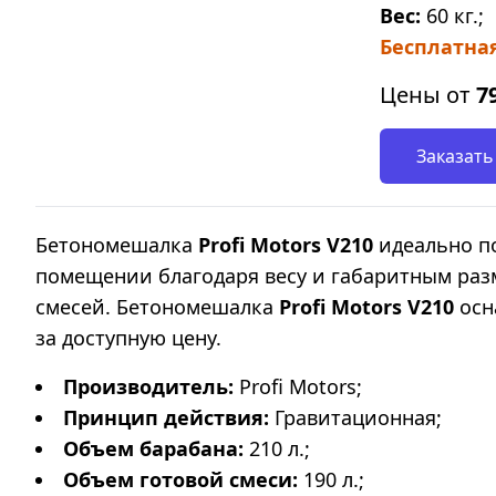
Вес:
60 кг.;
Бесплатная
Цены от
7
Заказать
Бетономешалка
Profi Motors V210
идеально по
помещении благодаря весу и габаритным раз
смесей. Бетономешалка
Profi Motors V210
осн
за доступную цену.
Производитель:
Profi Motors;
Принцип действия:
Гравитационная;
Объем барабана:
210 л.;
Объем готовой смеси:
190 л.;