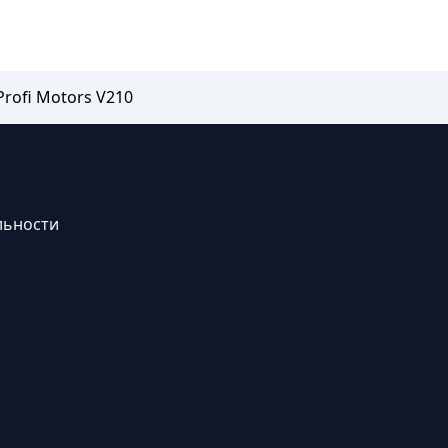
rofi Motors V210
льности