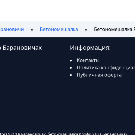
арановичи
Бетономешалка
Бетономешалка P
 в Барановичах
Информация:
Контакты
Политика конфиденциа
Публичная оферта
otors V210 в Барановичах, бетономешалка профи 210 в Барановичах