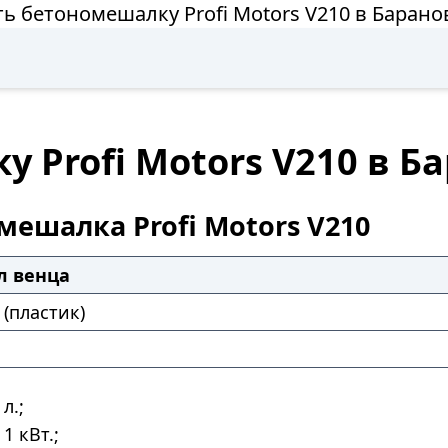
ь бетономешалку Profi Motors V210 в Баран
 Profi Motors V210 в Б
мешалка Profi Motors V210
л венца
(пластик)
л.;
1 кВт.;