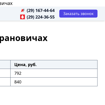
овичах
(29) 167-44-64
Заказать звонок
(29) 224-36-55
арановичах
Цена, руб.
792
840