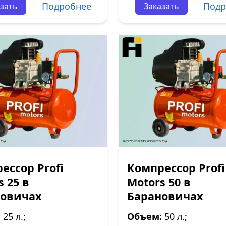
Подробнее
Подр
зать
Заказать
ессор Profi
Компрессор Profi
s 25 в
Motors 50 в
новичах
Барановичах
:
25 л.;
Объем:
50 л.;