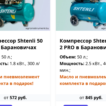
ессор Shtenli 50
Компрессор Shten
 Барановичах
2 PRO в Баранов
:
50 л.;
Объем:
50 л.;
сть:
1.8 кВт., 300 л/
Мощность:
2.5 кВт., 4
мин.;
и пневмоэлемент
Масло и пневмоэле
кта в подарок!
комплекта в подаро
от
572 руб.
от
845 руб.