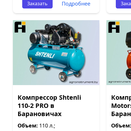
Подробнее
Заказать
Зака
Компрессор Shtenli
Компр
110-2 PRO в
Motor
Барановичах
Бара
Объем:
110 л.;
Объем