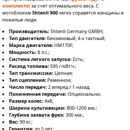
комплекте
)
за счет оптимального веса. С
мотоблоком
Shtenli 900
легко справятся женщины и
пожилые люди.
Производитель:
Shtenli Germany GMBH;
Тип двигателя:
Бензиновый, 4-х тактный;
Марка двигателя:
HM170F;
Мощность:
8 л.с.;
Система легкого запуска:
Есть;
Расход топлива:
595 г/кВт.ч.;
Тип трансмиссии:
Цепная;
Тип сцепления:
Ременное;
Число передач:
2 вперед / 1 назад;
Пониженная передача:
Опционально;
Размер колес:
4х8;
Ширина культивации:
800-1200 мм.;
Глубина захвата фрез:
300 мм.;
Вес:
90 кг.;
Гарантия:
до 5 лет;