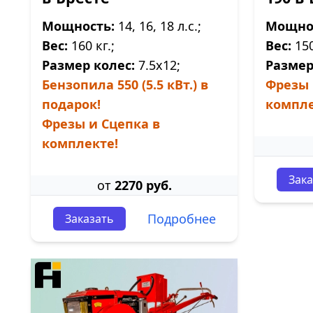
Мощность:
14, 16, 18 л.с.;
Мощно
Вес:
160 кг.;
Вес:
150
Размер колес:
7.5х12;
Размер
Бензопила 550 (5.5 кВт.) в
Фрезы 
подарок!
компле
Фрезы и Сцепка в
комплекте!
Зака
от
2270 руб.
Подробнее
Заказать