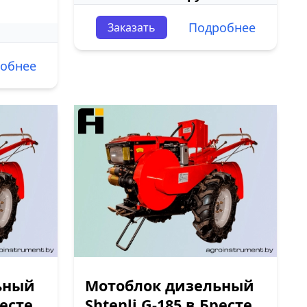
Подробнее
Заказать
обнее
ьный
Мотоблок дизельный
ресте
Shtenli G-185 в Бресте