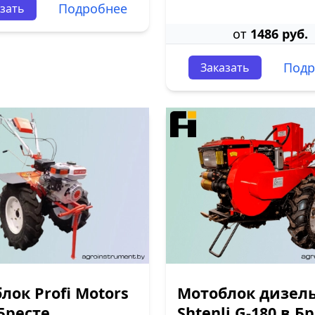
Подробнее
зать
от
1486 руб.
Подр
Заказать
лок Profi Motors
Мотоблок дизел
 Бресте
Shtenli G-180 в Б