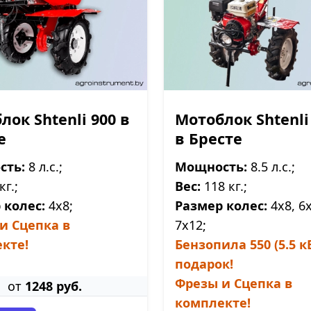
лок Shtenli 900 в
Мотоблок Shtenli
е
в Бресте
сть:
8 л.с.;
Мощность:
8.5 л.с.;
кг.;
Вес:
118 кг.;
 колес:
4х8;
Размер колес:
4х8, 6х
и Сцепка в
7х12;
кте!
Бензопила 550 (5.5 кВ
подарок!
Фрезы и Сцепка в
от
1248 руб.
комплекте!