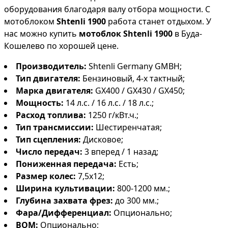
оборудования благодаря валу отбора мощности. С
мотоблоком
Shtenli 1900
работа станет отдыхом. У
нас можно купить
мотоблок Shtenli 1900
в Буда-
Кошелево по хорошей цене.
Производитель:
Shtenli Germany GMBH;
Тип двигателя:
Бензиновый, 4-х тактный;
Марка двигателя:
GX400 / GX430 / GX450;
Мощность:
14 л.с. / 16 л.с. / 18 л.с.;
Расход топлива:
1250 г/кВт.ч.;
Тип трансмиссии:
Шестиренчатая;
Тип сцепления:
Дисковое;
Число передач:
3 вперед / 1 назад;
Пониженная передача:
Есть;
Размер колес:
7,5х12;
Ширина культивации:
800-1200 мм.;
Глубина захвата фрез:
до 300 мм.;
Фара/Дифференциал:
Опционально;
ВОМ:
Опционально;