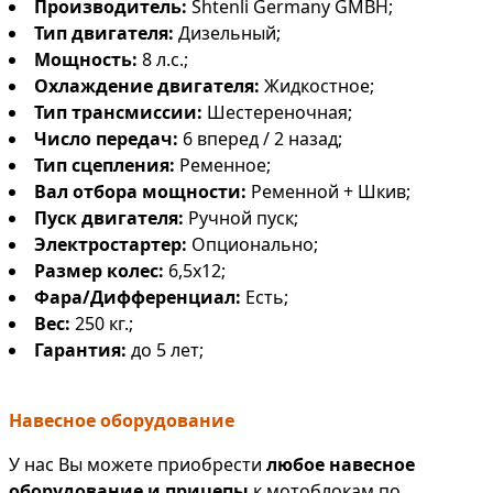
Производитель:
Shtenli Germany GMBH;
Тип двигателя:
Дизельный;
Мощность:
8 л.с.;
Охлаждение двигателя:
Жидкостное;
Тип трансмиссии:
Шестереночная;
Число передач:
6 вперед / 2 назад;
Тип сцепления:
Ременное;
Вал отбора мощности:
Ременной + Шкив;
Пуск двигателя:
Ручной пуск;
Электростартер:
Опционально;
Размер колес:
6,5х12;
Фара/Дифференциал:
Есть;
Вес:
250 кг.;
Гарантия:
до 5 лет;
Навесное оборудование
У нас Вы можете приобрести
любое навесное
оборудование и прицепы
к мотоблокам по