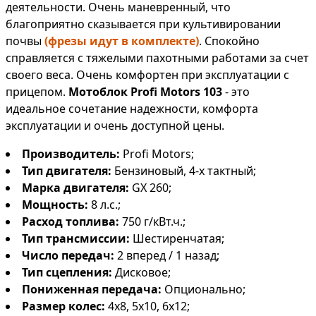
деятельности. Очень маневренный, что
благоприятно сказывается при культивировании
почвы
(фрезы идут в комплекте)
. Спокойно
справляется с тяжелыми пахотными работами за счет
своего веса. Очень комфортен при эксплуатации с
прицепом.
Мотоблок Profi Motors 103
- это
идеальное сочетание надежности, комфорта
эксплуатации и очень доступной цены.
Производитель:
Profi Motors;
Тип двигателя:
Бензиновый, 4-х тактный;
Марка двигателя:
GX 260;
Мощность:
8 л.с.;
Расход топлива:
750 г/кВт.ч.;
Тип трансмиссии:
Шестиренчатая;
Число передач:
2 вперед / 1 назад;
Тип сцепления:
Дисковое;
Пониженная передача:
Опционально;
Размер колес:
4х8, 5х10, 6х12;