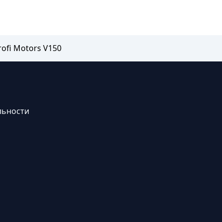
ofi Motors V150
льности