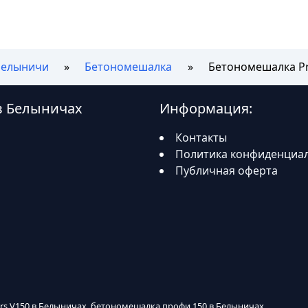
Белыничи
Бетономешалка
Бетономешалка Pr
 в Белыничах
Информация:
Контакты
Политика конфиденциа
Публичная оферта
ors V150 в Белыничах, бетономешалка профи 150 в Белыничах