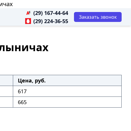
ничах
(29) 167-44-64
Заказать звонок
(29) 224-36-55
Белыничах
Цена, руб.
617
665