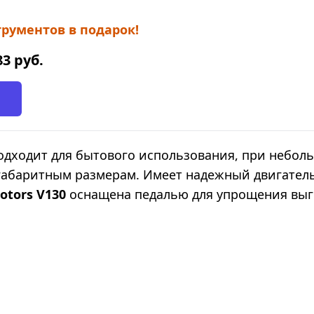
рументов в подарок!
83
руб.
дходит для бытового использования, при неболь
 габаритным размерам. Имеет надежный двигател
Motors V130
оснащена педалью для упрощения выгр