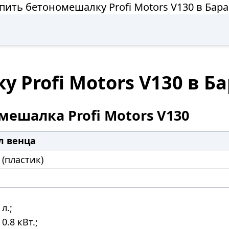
пить бетономешалку Profi Motors V130 в Бар
 Profi Motors V130 в Б
мешалка Profi Motors V130
л венца
(пластик)
л.;
0.8 кВт.;