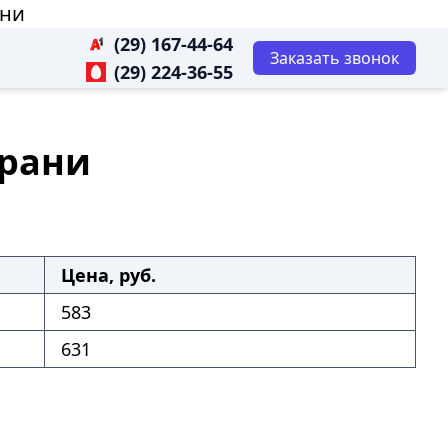
ани
(29) 167-44-64
Заказать звонок
(29) 224-36-55
арани
Цена, руб.
583
631