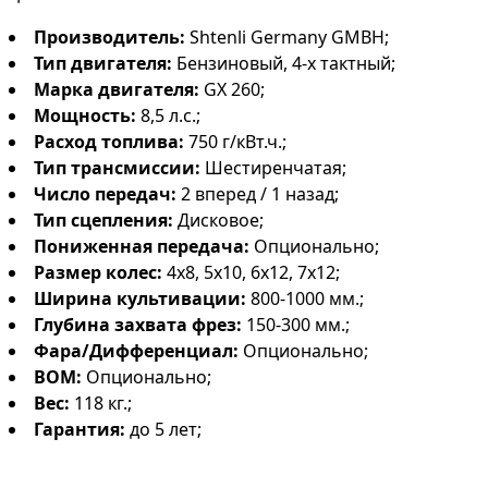
Производитель:
Shtenli Germany GMBH;
Тип двигателя:
Бензиновый, 4-х тактный;
Марка двигателя:
GX 260;
Мощность:
8,5 л.с.;
Расход топлива:
750 г/кВт.ч.;
Тип трансмиссии:
Шестиренчатая;
Число передач:
2 вперед / 1 назад;
Тип сцепления:
Дисковое;
Пониженная передача:
Опционально;
Размер колес:
4х8, 5х10, 6х12, 7х12;
Ширина культивации:
800-1000 мм.;
Глубина захвата фрез:
150-300 мм.;
Фара/Дифференциал:
Опционально;
ВОМ:
Опционально;
Вес:
118 кг.;
Гарантия:
до 5 лет;