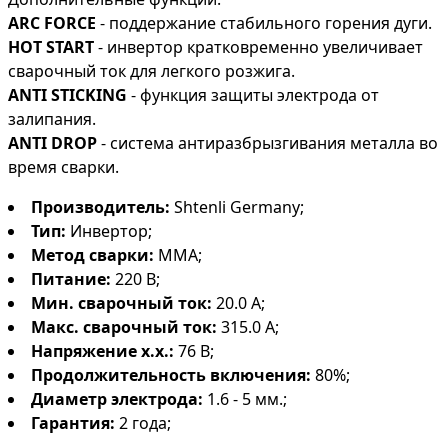
ARC FORCE
- поддержание стабильного горения дуги.
HOT START
- инвертор кратковременно увеличивает
сварочный ток для легкого розжига.
ANTI STICKING
- функция защиты электрода от
залипания.
ANTI DROP
- система антиразбрызгивания металла во
время сварки.
Производитель:
Shtenli Germany;
Тип:
Инвертор;
Метод сварки:
MMA;
Питание:
220 В;
Мин. сварочный ток:
20.0 А;
Макс. сварочный ток:
315.0 А;
Напряжение х.х.:
76 В;
Продолжительность включения:
80%;
Диаметр электрода:
1.6 - 5 мм.;
Гарантия:
2 года;