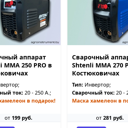
чный аппарат
Сварочный аппа
li ММА 250 PRO в
Shtenli ММА 270 
юковичах
Костюковичах
вертор;
Тип:
Инвертор;
ный ток:
20 - 250 А.;
Сварочный ток:
20 - 
хамелеон в подарок!
Маска хамелеон в п
от
199 руб.
от
281 руб.