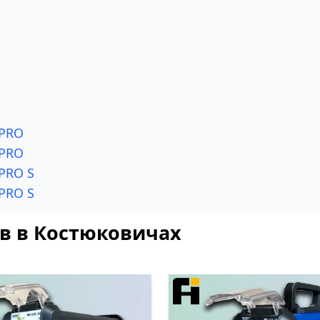
 PRO
 PRO
PRO S
PRO S
в в Костюковичах