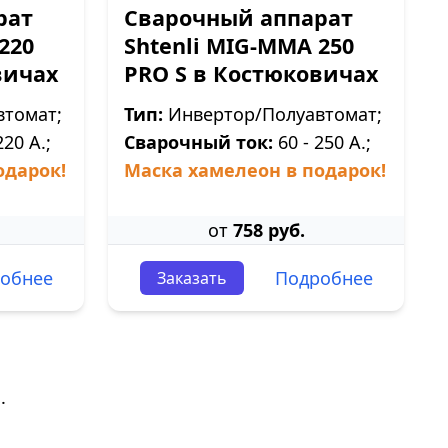
рат
Сварочный аппарат
220
Shtenli МIG-MMA 250
вичах
PRO S в Костюковичах
томат;
Тип:
Инвертор/Полуавтомат;
220 А.;
Сварочный ток:
60 - 250 А.;
одарок!
Маска хамелеон в подарок!
от
758 руб.
обнее
Подробнее
Заказать
.