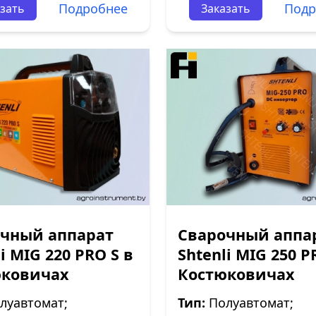
Подробнее
Подр
зать
Заказать
чный аппарат
Сварочный аппа
i МIG 220 PRO S в
Shtenli МIG 250 P
юковичах
Костюковичах
луавтомат;
Тип:
Полуавтомат;