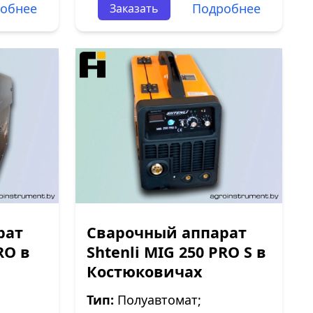
обнее
Подробнее
Заказать
рат
Сварочный аппарат
RO в
Shtenli МIG 250 PRO S в
Костюковичах
Тип:
Полуавтомат;