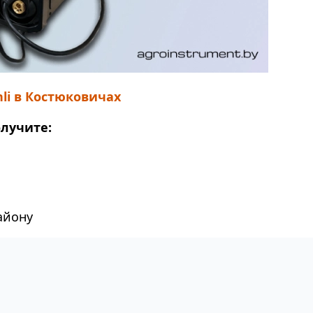
i в Костюковичах
олучите:
айону