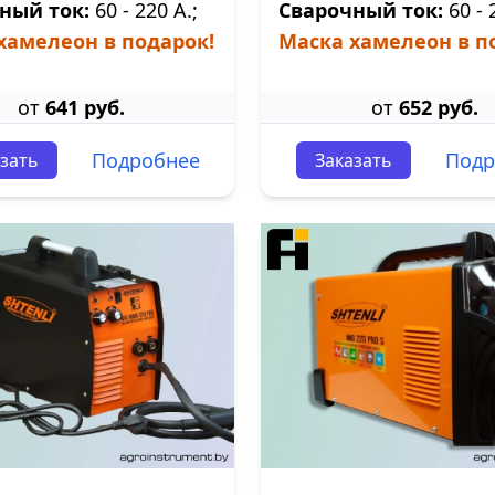
ный ток:
60 - 220 А.;
Сварочный ток:
60 - 
хамелеон в подарок!
Маска хамелеон в п
от
641 руб.
от
652 руб.
Подробнее
Подр
зать
Заказать