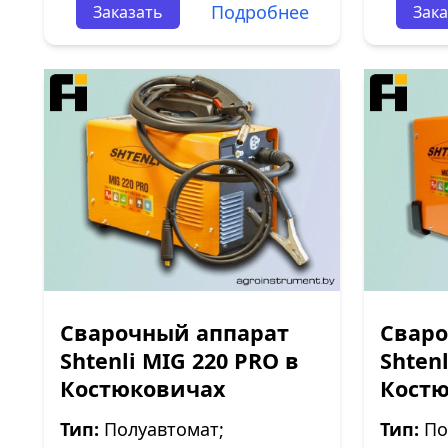
Подробнее
Заказать
Зака
Сварочный аппарат
Сваро
Shtenli МIG 220 PRO в
Shtenl
Костюковичах
Кост
Тип:
Полуавтомат;
Тип:
По