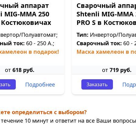
чный аппарат
Сварочный аппа
li МIG-MMA 250
Shtenli МIG-MMA 
 Костюковичах
PRO S в Костюко
вертор/Полуавтомат;
Тип:
Инвертор/Полуав
ный ток:
60 - 250 А.;
Сварочный ток:
60 - 
хамелеон в подарок!
Маска хамелеон в п
от
618 руб.
от
719 руб.
Подробнее
Подр
зать
Заказать
ете определиться с выбором?
течение 10 минут и ответит на все Ваши вопросы