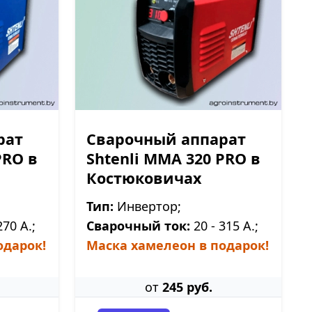
рат
Сварочный аппарат
PRO в
Shtenli ММА 320 PRO в
Костюковичах
Тип:
Инвертор;
270 А.;
Сварочный ток:
20 - 315 А.;
одарок!
Маска хамелеон в подарок!
от
245 руб.