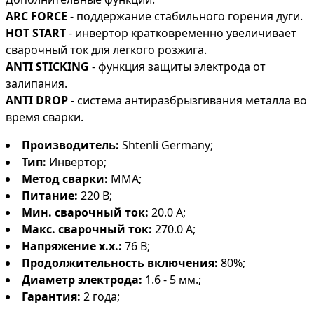
ARC FORCE
- поддержание стабильного горения дуги.
HOT START
- инвертор кратковременно увеличивает
сварочный ток для легкого розжига.
ANTI STICKING
- функция защиты электрода от
залипания.
ANTI DROP
- система антиразбрызгивания металла во
время сварки.
Производитель:
Shtenli Germany;
Тип:
Инвертор;
Метод сварки:
MMA;
Питание:
220 В;
Мин. сварочный ток:
20.0 А;
Макс. сварочный ток:
270.0 А;
Напряжение х.х.:
76 В;
Продолжительность включения:
80%;
Диаметр электрода:
1.6 - 5 мм.;
Гарантия:
2 года;