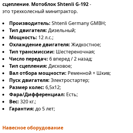
сцепление
.
Мотоблок Shtenli G-192
-
это
трехколесный минитрактор.
Производитель:
Shtenli Germany GMBH;
Тип двигателя:
Дизельный;
Мощность:
12 л.с.;
Охлаждение двигателя:
Жидкостное;
Тип трансмиссии:
Шестереночная;
Число передач:
6 вперед / 2 назад;
Тип сцепления:
Дисковое;
Вал отбора мощности:
Ременной + Шкив;
Пуск двигателя:
Электростартер;
Размер колес:
6,5х12;
Фара/Дифференциал:
Есть;
Вес:
320 кг.;
Гарантия:
до 5 лет;
Навесное оборудование