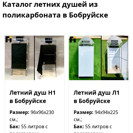
Каталог летних душей из
поликарбоната в Бобруйске
Летний душ Н1
Летний душ Л1
в Бобруйске
в Бобруйске
Размер:
96х96х230
Размер:
94х94х225
см.;
см.;
Бак:
55 литров
с
Бак:
55 литров
с