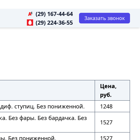
(29) 167-44-64
Заказать звонок
(29) 224-36-55
Цена,
руб.
 диф. ступиц. Без пониженной.
1248
а. Без фары. Без бардачка. Без
1527
цы. Без пониженной.
1527