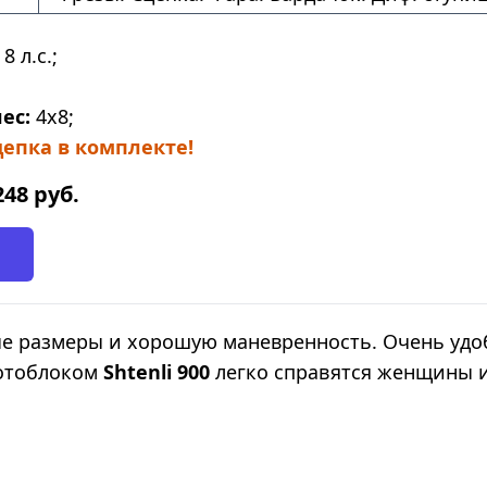
8 л.с.;
ес:
4х8;
епка в комплекте!
248
руб.
е размеры и хорошую маневренность. Очень уд
мотоблоком
Shtenli 900
легко справятся женщины 