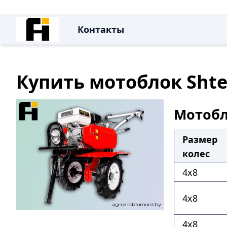
Контакты
Купить мотоблок Shten
Мотобло
Размер
колес
4х8
4х8
4х8