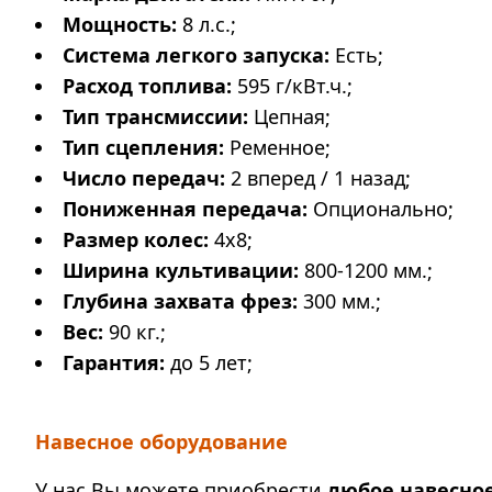
Мощность:
8 л.с.;
Система легкого запуска:
Есть;
Расход топлива:
595 г/кВт.ч.;
Тип трансмиссии:
Цепная;
Тип сцепления:
Ременное;
Число передач:
2 вперед / 1 назад;
Пониженная передача:
Опционально;
Размер колес:
4х8;
Ширина культивации:
800-1200 мм.;
Глубина захвата фрез:
300 мм.;
Вес:
90 кг.;
Гарантия:
до 5 лет;
Навесное оборудование
У нас Вы можете приобрести
любое навесно