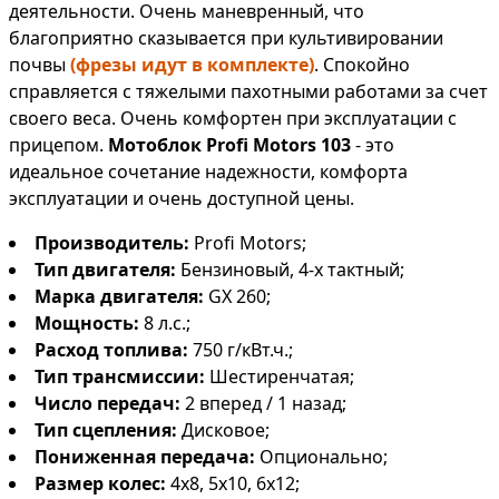
деятельности. Очень маневренный, что
благоприятно сказывается при культивировании
почвы
(фрезы идут в комплекте)
. Спокойно
справляется с тяжелыми пахотными работами за счет
своего веса. Очень комфортен при эксплуатации с
прицепом.
Мотоблок Profi Motors 103
- это
идеальное сочетание надежности, комфорта
эксплуатации и очень доступной цены.
Производитель:
Profi Motors;
Тип двигателя:
Бензиновый, 4-х тактный;
Марка двигателя:
GX 260;
Мощность:
8 л.с.;
Расход топлива:
750 г/кВт.ч.;
Тип трансмиссии:
Шестиренчатая;
Число передач:
2 вперед / 1 назад;
Тип сцепления:
Дисковое;
Пониженная передача:
Опционально;
Размер колес:
4х8, 5х10, 6х12;