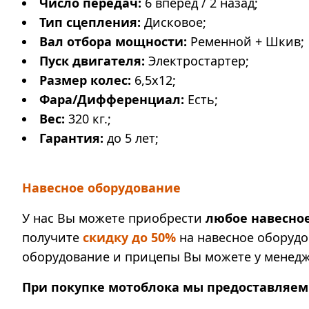
Число передач:
6 вперед / 2 назад;
Тип сцепления:
Дисковое;
Вал отбора мощности:
Ременной + Шкив;
Пуск двигателя:
Электростартер;
Размер колес:
6,5х12;
Фара/Дифференциал:
Есть;
Вес:
320 кг.;
Гарантия:
до 5 лет;
Навесное оборудование
У нас Вы можете приобрести
любое навесно
получите
скидку до 50%
на навесное оборудо
оборудование и прицепы Вы можете у менедж
При покупке мотоблока мы предоставляем