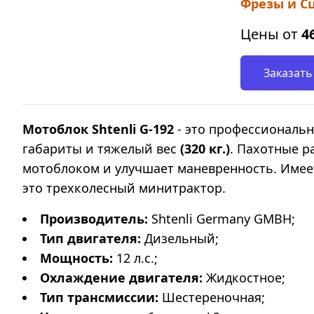
Фрезы и Сц
Цены от
4
Заказать
Мотоблок Shtenli G-192
- это профессиональ
габариты и тяжелый вес
(320 кг.)
. Пахотные р
мотоблоком и улучшает маневренность. Имее
это
трехколесный минитрактор.
Производитель:
Shtenli Germany GMBH;
Тип двигателя:
Дизельный;
Мощность:
12 л.с.;
Охлаждение двигателя:
Жидкостное;
Тип трансмиссии:
Шестереночная;