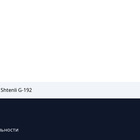
htenli G-192
льности