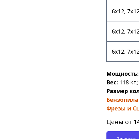
6х12, 7х1
6х12, 7х1
6х12, 7х1
Мощность:
Вес:
118 кг.;
Размер кол
Бензопила 5
Фрезы и Сц
Цены от
1