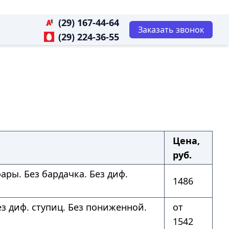
(29) 167-44-64
Заказать звонок
(29) 224-36-55
Цена,
руб.
ары. Без бардачка. Без диф.
1486
ез диф. ступиц. Без пониженной.
от
1542