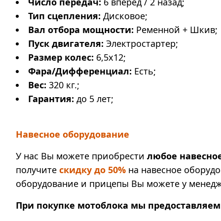
Число передач:
6 вперед / 2 назад;
Тип сцепления:
Дисковое;
Вал отбора мощности:
Ременной + Шкив;
Пуск двигателя:
Электростартер;
Размер колес:
6,5х12;
Фара/Дифференциал:
Есть;
Вес:
320 кг.;
Гарантия:
до 5 лет;
Навесное оборудование
У нас Вы можете приобрести
любое навесно
получите
скидку до 50%
на навесное оборудо
оборудование и прицепы Вы можете у менедж
При покупке мотоблока мы предоставляем