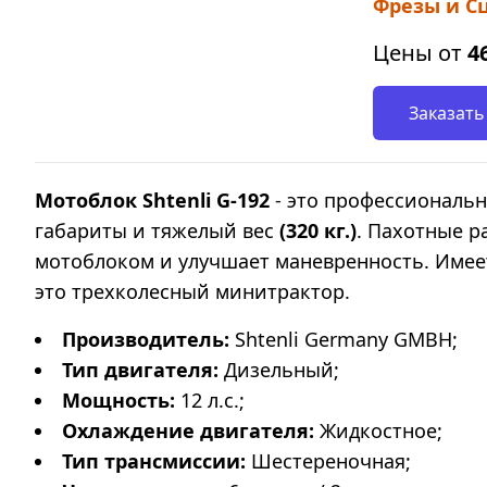
Фрезы и Сц
Цены от
4
Заказать
Мотоблок Shtenli G-192
- это профессиональ
габариты и тяжелый вес
(320 кг.)
. Пахотные р
мотоблоком и улучшает маневренность. Имее
это
трехколесный минитрактор.
Производитель:
Shtenli Germany GMBH;
Тип двигателя:
Дизельный;
Мощность:
12 л.с.;
Охлаждение двигателя:
Жидкостное;
Тип трансмиссии:
Шестереночная;