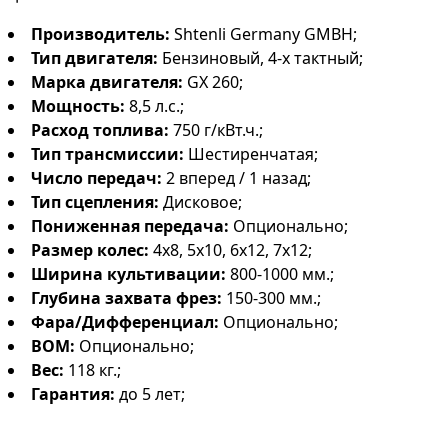
Производитель:
Shtenli Germany GMBH;
Тип двигателя:
Бензиновый, 4-х тактный;
Марка двигателя:
GX 260;
Мощность:
8,5 л.с.;
Расход топлива:
750 г/кВт.ч.;
Тип трансмиссии:
Шестиренчатая;
Число передач:
2 вперед / 1 назад;
Тип сцепления:
Дисковое;
Пониженная передача:
Опционально;
Размер колес:
4х8, 5х10, 6х12, 7х12;
Ширина культивации:
800-1000 мм.;
Глубина захвата фрез:
150-300 мм.;
Фара/Дифференциал:
Опционально;
ВОМ:
Опционально;
Вес:
118 кг.;
Гарантия:
до 5 лет;