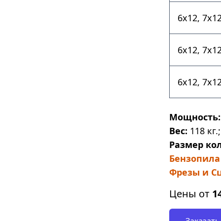
6х12, 7х1
6х12, 7х1
6х12, 7х1
Мощность:
Вес:
118 кг.;
Размер кол
Бензопила 5
Фрезы и Сц
Цены от
1