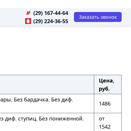
(29) 167-44-64
Заказать звонок
(29) 224-36-55
Цена,
руб.
ары. Без бардачка. Без диф.
1486
ез диф. ступиц. Без пониженной.
от
1542