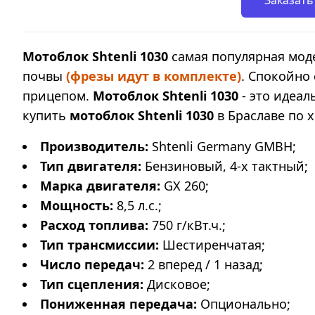
Заказать
Мотоблок Shtenli 1030
самая популярная мод
почвы
(фрезы идут в комплекте)
. Спокойно
прицепом.
Мотоблок Shtenli 1030
- это идеа
купить
мотоблок Shtenli 1030
в Браславе по 
Производитель:
Shtenli Germany GMBH;
Тип двигателя:
Бензиновый, 4-х тактный;
Марка двигателя:
GX 260;
Мощность:
8,5 л.с.;
Расход топлива:
750 г/кВт.ч.;
Тип трансмиссии:
Шестиренчатая;
Число передач:
2 вперед / 1 назад;
Тип сцепления:
Дисковое;
Пониженная передача:
Опционально;