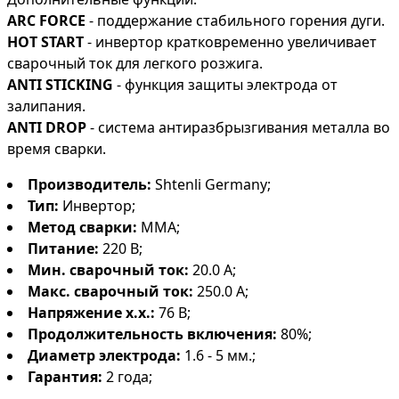
ARC FORCE
- поддержание стабильного горения дуги.
HOT START
- инвертор кратковременно увеличивает
сварочный ток для легкого розжига.
ANTI STICKING
- функция защиты электрода от
залипания.
ANTI DROP
- система антиразбрызгивания металла во
время сварки.
Производитель:
Shtenli Germany;
Тип:
Инвертор;
Метод сварки:
MMA;
Питание:
220 В;
Мин. сварочный ток:
20.0 А;
Макс. сварочный ток:
250.0 А;
Напряжение х.х.:
76 В;
Продолжительность включения:
80%;
Диаметр электрода:
1.6 - 5 мм.;
Гарантия:
2 года;