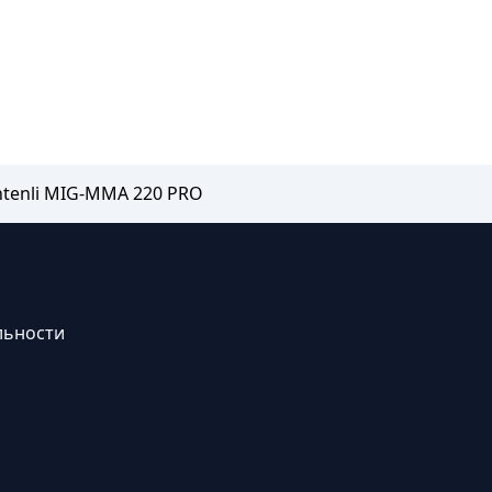
tenli МIG-MMA 220 PRO
льности