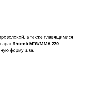
проволокой, а также плавящимися
ппарат
Shtenli МIG/MMA 220
ьную форму шва.