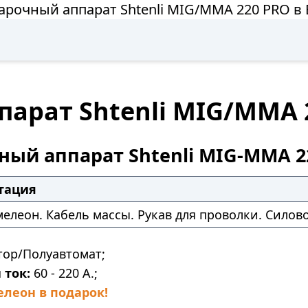
арочный аппарат Shtenli МIG/MMA 220 PRO в
арат Shtenli МIG/MMA 
ный аппарат Shtenli МIG-MMA 2
тация
елеон. Кабель массы. Рукав для проволки. Силов
ор/Полуавтомат;
 ток:
60 - 220 А.;
леон в подарок!