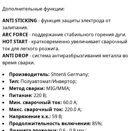
Дополнительные функции:
ANTI STICKING
- функция защиты электрода от
залипания.
ARC FORCE
- поддержание стабильного горения дуги.
HOT START
- кратковременно увеличивает сварочный
ток для легкого розжига.
ANTI DROP
- система антиразбрызгивания металла во
время сварки.
Производитель:
Shtenli Germany;
Тип:
Полуавтомат/Инвертор;
Метод сварки:
MIG/MMA;
Питание:
220 В;
Мин. сварочный ток:
60.0 А;
Макс. сварочный ток:
220.0 А;
Напряжение х.х.:
59 В;
Продолжительность включения:
85%;
Диаметр проволки:
0.6 - 0.8 мм.;