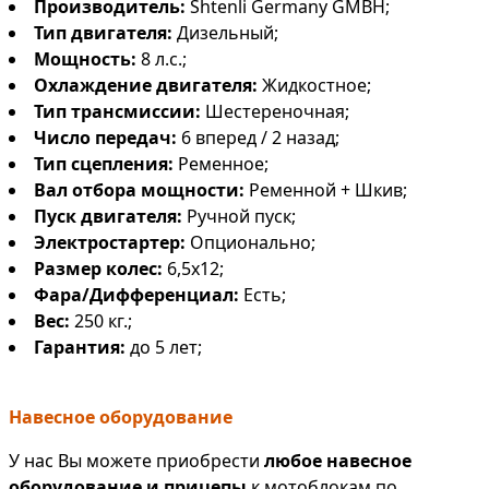
Производитель:
Shtenli Germany GMBH;
Тип двигателя:
Дизельный;
Мощность:
8 л.с.;
Охлаждение двигателя:
Жидкостное;
Тип трансмиссии:
Шестереночная;
Число передач:
6 вперед / 2 назад;
Тип сцепления:
Ременное;
Вал отбора мощности:
Ременной + Шкив;
Пуск двигателя:
Ручной пуск;
Электростартер:
Опционально;
Размер колес:
6,5х12;
Фара/Дифференциал:
Есть;
Вес:
250 кг.;
Гарантия:
до 5 лет;
Навесное оборудование
У нас Вы можете приобрести
любое навесное
оборудование и прицепы
к мотоблокам по