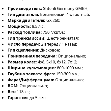
Производитель:
Shtenli Germany GMBH;
Тип двигателя:
Бензиновый, 4-х тактный;
Марка двигателя:
GX 260;
Мощность:
8,5 л.с.;
Расход топлива:
750 г/кВт.ч.;
Тип трансмиссии:
Шестиренчатая;
Число передач:
2 вперед / 1 назад;
Тип сцепления:
Дисковое;
Пониженная передача:
Опционально;
Размер колес:
4х8, 5х10, 6х12, 7х12;
Ширина культивации:
800-1000 мм.;
Глубина захвата фрез:
150-300 мм.;
Фара/Дифференциал:
Опционально;
ВОМ:
Опционально;
Вес:
118 кг.;
Гарантия:
до 5 лет;