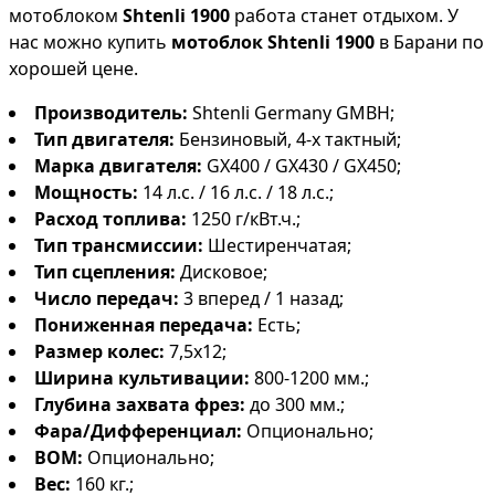
мотоблоком
Shtenli 1900
работа станет отдыхом. У
нас можно купить
мотоблок Shtenli 1900
в Барани по
хорошей цене.
Производитель:
Shtenli Germany GMBH;
Тип двигателя:
Бензиновый, 4-х тактный;
Марка двигателя:
GX400 / GX430 / GX450;
Мощность:
14 л.с. / 16 л.с. / 18 л.с.;
Расход топлива:
1250 г/кВт.ч.;
Тип трансмиссии:
Шестиренчатая;
Тип сцепления:
Дисковое;
Число передач:
3 вперед / 1 назад;
Пониженная передача:
Есть;
Размер колес:
7,5х12;
Ширина культивации:
800-1200 мм.;
Глубина захвата фрез:
до 300 мм.;
Фара/Дифференциал:
Опционально;
ВОМ:
Опционально;
Вес:
160 кг.;