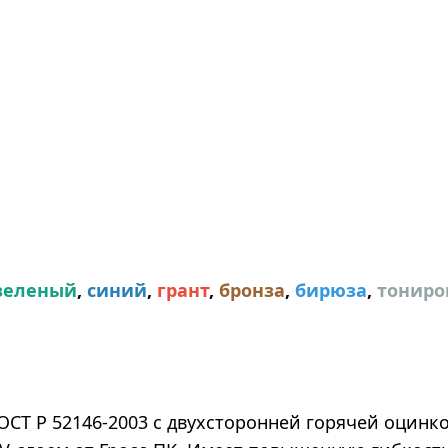
зеленый
,
синий
,
грант
,
бронза
,
бирюза
,
тониро
ОСТ Р 52146-2003 с двухсторонней горячей оцинк