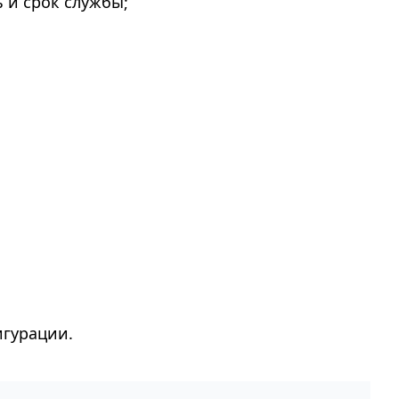
 и срок службы;
игурации.