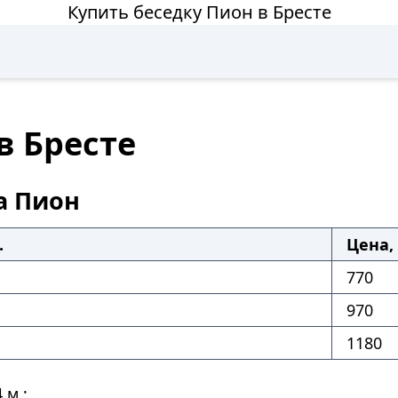
Купить беседку Пион в Бресте
в Бресте
а Пион
.
Цена, 
770
970
1180
4 м.;