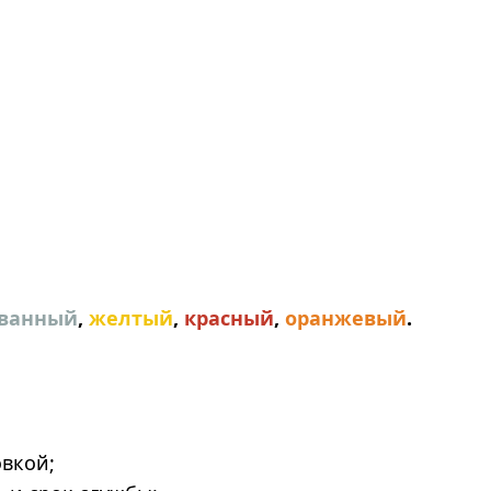
ванный
,
желтый
,
красный
,
оранжевый
.
овкой;