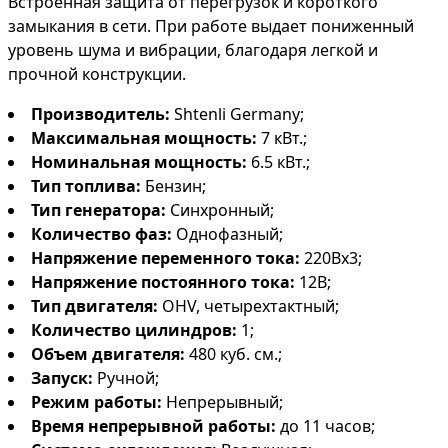
Встроенная защита от перегрузок и короткого
замыкания в сети. При работе выдает пониженный
уровень шума и вибрации, благодаря легкой и
прочной конструкции.
Производитель:
Shtenli Germany;
Максимальная мощность:
7 кВт.;
Номинальная мощность:
6.5 кВт.;
Тип топлива:
Бензин;
Тип генератора:
Синхронный;
Количество фаз:
Однофазный;
Напряжение переменного тока:
220Вх3;
Напряжение постоянного тока:
12В;
Тип двигателя:
OHV, четырехтактный;
Количество цилиндров:
1;
Объем двигателя:
480 куб. см.;
Запуск:
Ручной;
Режим работы:
Непрерывный;
Время непрерывной работы:
до 11 часов;