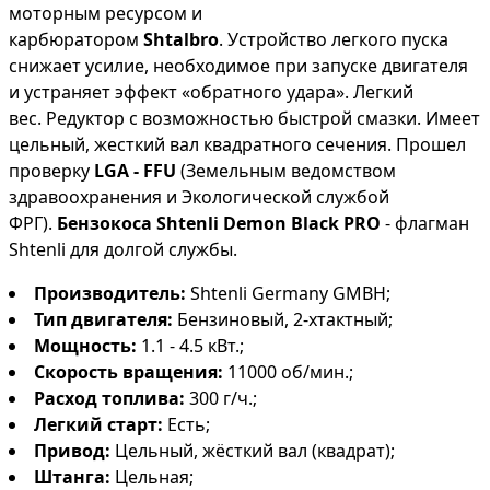
моторным ресурсом и
карбюратором
Shtalbro
. Устройство легкого пуска
снижает усилие, необходимое при запуске двигателя
и устраняет эффект «обратного удара». Легкий
вес. Редуктор с возможностью быстрой смазки. Имеет
цельный, жесткий вал квадратного сечения. Прошел
проверку
LGA - FFU
(Земельным ведомством
здравоохранения и Экологической службой
ФРГ).
Бензокоса Shtenli Demon Black PRO
- флагман
Shtenli для долгой службы.
Производитель:
Shtenli Germany GMBH;
Тип двигателя:
Бензиновый, 2-хтактный;
Мощность:
1.1 - 4.5 кВт.;
Скорость вращения
:
11000 об/мин.;
Расход топлива:
300 г/ч.;
Легкий старт:
Есть;
Привод:
Цельный, жёсткий вал (квадрат);
Штанга
:
Цельная;