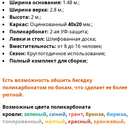
Ширина основания:
1.48 м.;
Ширина верха:
2.8 м.;
Высота:
2 м.;
Каркас:
Оцинкованный
40х20
мм.;
Поликарбонат:
2-ая УФ-защита;
Лавки и стол:
Шлифованная доска;
Вместительность:
от 8 до 16 человек;
Сезон:
Круглогодичное использование;
Полный комплект для сборки;
Есть возможность обшить беседку
поликарбонатом по бокам, что сделает ее более
уютной.
Возможные цвета поликарбоната
кровли:
зеленый
,
синий
,
грант
,
бронза
,
бирюза
,
тонированный
,
желтый
,
красный
,
оранжевый
.