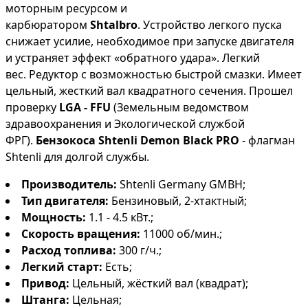
моторным ресурсом и
карбюратором
Shtalbro
. Устройство легкого пуска
снижает усилие, необходимое при запуске двигателя
и устраняет эффект «обратного удара». Легкий
вес. Редуктор с возможностью быстрой смазки. Имеет
цельный, жесткий вал квадратного сечения. Прошел
проверку
LGA - FFU
(Земельным ведомством
здравоохранения и Экологической службой
ФРГ).
Бензокоса Shtenli Demon Black PRO
- флагман
Shtenli для долгой службы.
Производитель:
Shtenli Germany GMBH;
Тип двигателя:
Бензиновый, 2-хтактный;
Мощность:
1.1 - 4.5 кВт.;
Скорость вращения
:
11000 об/мин.;
Расход топлива:
300 г/ч.;
Легкий старт:
Есть;
Привод:
Цельный, жёсткий вал (квадрат);
Штанга
:
Цельная;