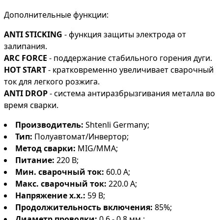
Дополнительные функции:
ANTI STICKING
- функция защиты электрода от
залипания.
ARC FORCE
- поддержание стабильного горения дуги.
HOT START
- кратковременно увеличивает сварочный
ток для легкого розжига.
ANTI DROP
- система антиразбрызгивания металла во
время сварки.
Производитель:
Shtenli Germany;
Тип:
Полуавтомат/Инвертор;
Метод сварки:
MIG/MMA;
Питание:
220 В;
Мин. сварочный ток:
60.0 А;
Макс. сварочный ток:
220.0 А;
Напряжение х.х.:
59 В;
Продолжительность включения:
85%;
Диаметр проволки:
0.6 - 0.8 мм.;