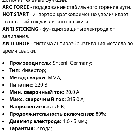
ARC FORCE
- поддержание стабильного горения дуги.
HOT START
- инвертор кратковременно увеличивает
сварочный ток для легкого розжига.
ANTI STICKING
- функция защиты электрода от
залипания.
ANTI DROP
- система антиразбрызгивания металла во
время сварки.
Производитель:
Shtenli Germany;
Тип:
Инвертор;
Метод сварки:
MMA;
Питание:
220 В;
Мин. сварочный ток:
20.0 А;
Макс. сварочный ток:
315.0 А;
Напряжение х.х.:
76 В;
Продолжительность включения:
80%;
Диаметр электрода:
1.6 - 5 мм.;
Гарантия:
2 года;