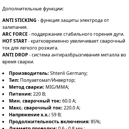
Дополнительные функции:
ANTI STICKING
- функция защиты электрода от
залипания.
ARC FORCE
- поддержание стабильного горения дуги.
HOT START
- кратковременно увеличивает сварочный
ток для легкого розжига.
ANTI DROP
- система антиразбрызгивания металла во
время сварки.
Производитель:
Shtenli Germany;
Тип:
Полуавтомат/Инвертор;
Метод сварки:
MIG/MMA;
Питание:
220 В;
Мин. сварочный ток:
60.0 А;
Макс. сварочный ток:
220.0 А;
Напряжение х.х.:
59 В;
Продолжительность включения:
85%;
Диаметр проволки:
0.6 - 0.8 мм.;