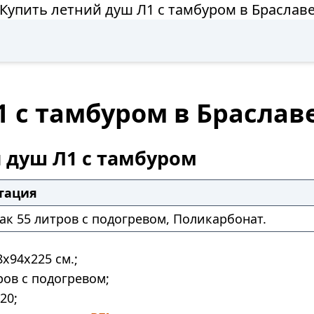
Купить летний душ Л1 с тамбуром в Браслав
 с тамбуром в Браслав
 душ Л1 с тамбуром
тация
ак 55 литров с подогревом, Поликарбонат.
8х94х225
см.;
ров
с подогревом;
20;