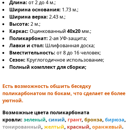
Длина:
от 2 до 4 м.;
Ширина основания:
1.73 м.;
Ширина верха:
2.43 м.;
Высота:
2 м.;
Каркас:
Оцинкованный
40х20
мм.;
Поликарбонат:
2-ая УФ-защита;
Лавки и стол:
Шлифованная доска;
Вместительность:
от 8 до 16 человек;
Сезон:
Круглогодичное использование;
Полный комплект для сборки;
Есть возможность обшить беседку
поликарбонатом по бокам, что сделает ее более
уютной.
Возможные цвета поликарбоната
кровли:
зеленый
,
синий
,
грант
,
бронза
,
бирюза
,
тонированный
,
желтый
,
красный
,
оранжевый
.