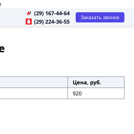
е
(29) 167-44-64
Заказать звонок
(29) 224-36-55
е
Цена, руб.
920